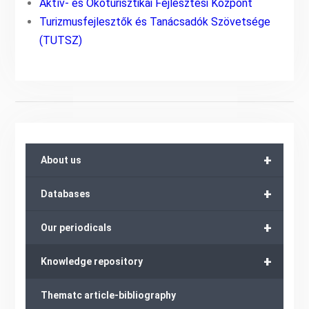
Aktív- és Ökoturisztikai Fejlesztési Központ
Turizmusfejlesztők és Tanácsadók Szövetsége
(TUTSZ)
+
About us
+
Databases
+
Our periodicals
+
Knowledge repository
Thematc article-bibliography