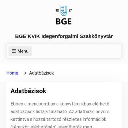
Skip
to
content
BGE KVIK Idegenforgalmi Szakkönyvtár
Menu
Home
Adatbázisok
Adatbázisok
Ebben a menüpontban a könyvtárunkban elérhető
adatbázisok listája található. Az adatbázis nevére
kattintva a hozzá tartozó részletes információk
(témakör, elérhetőség) jeleníthetők meg.