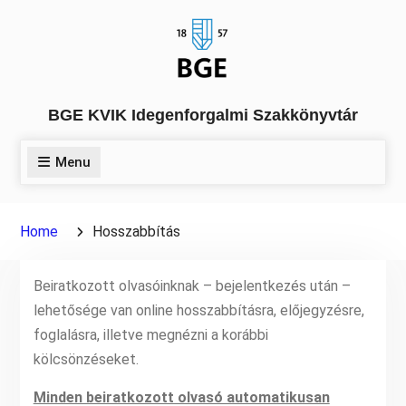
Skip
to
content
BGE KVIK Idegenforgalmi Szakkönyvtár
Menu
Home
Hosszabbítás
Beiratkozott olvasóinknak – bejelentkezés után –
lehetősége van online hosszabbításra, előjegyzésre,
foglalásra, illetve megnézni a korábbi
kölcsönzéseket.
Minden beiratkozott olvasó automatikusan