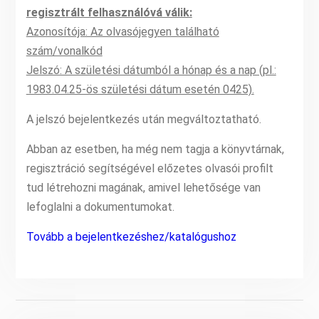
regisztrált felhasználóvá válik:
Azonosítója: Az olvasójegyen található
szám/vonalkód
Jelszó: A születési dátumból a hónap és a nap (pl.:
1983.04.25-ös születési dátum esetén 0425).
A jelszó bejelentkezés után megváltoztatható.
Abban az esetben, ha még nem tagja a könyvtárnak,
regisztráció segítségével előzetes olvasói profilt
tud létrehozni magának, amivel lehetősége van
lefoglalni a dokumentumokat.
Tovább a bejelentkezéshez/katalógushoz