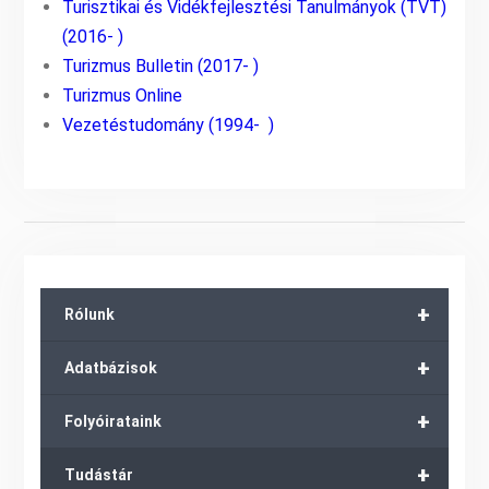
Turisztikai és Vidékfejlesztési Tanulmányok (TVT)
(2016- )
Turizmus Bulletin (2017- )
Turizmus Online
Vezetéstudomány (1994- )
+
Rólunk
+
Adatbázisok
+
Folyóirataink
+
Tudástár