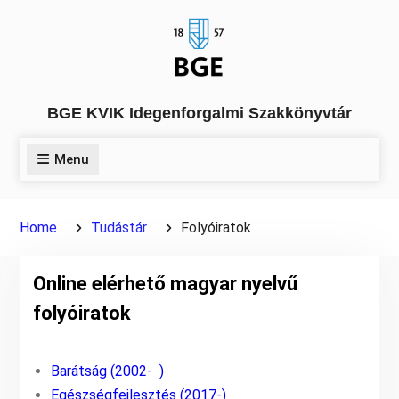
Skip
to
content
BGE KVIK Idegenforgalmi Szakkönyvtár
Menu
Home
Tudástár
Folyóiratok
Online elérhető magyar nyelvű
folyóiratok
Barátság (2002- )
Egészségfejlesztés (2017-)