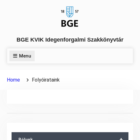
Skip
to
content
BGE KVIK Idegenforgalmi Szakkönyvtár
Menu
Home
Folyóirataink
+
Rólunk