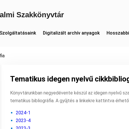
almi Szakkönyvtár
Szolgáltatásaink
Digitalizált archív anyagok
Hosszabbí
fia
Tematikus idegen nyelvű cikkbiblio
Könyvtárunkban negyedévente készül az idegen nyelvű sza
tematikus bibliográfia. A gyűjtés a linkekre kattintva érhető
2024-1
2023-4
2023-3