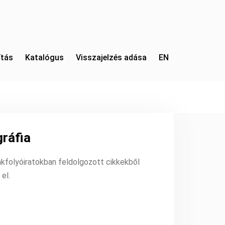
tás
Katalógus
Visszajelzés adása
EN
gráfia
kfolyóiratokban feldolgozott cikkekből
 el.