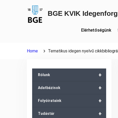
Skip
to
BGE KVIK Idegenforg
content
Elérhetőségünk
Home
Tematikus idegen nyelvű cikkbibliográ
+
Rólunk
+
Adatbázisok
+
Folyóirataink
+
Tudástár